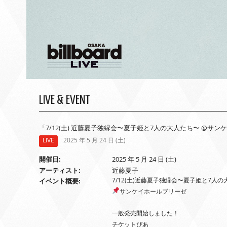
LIVE & EVENT
「7/12(土) 近藤夏子独縁会〜夏子姫と7人の大人たち〜 @サ
LIVE
2025 年 5 月 24 日 (土)
開催日
2025 年 5 月 24 日 (土)
アーティスト
近藤夏子
7/12(土)近藤夏子独縁会〜夏子姫と7人
イベント概要
サンケイホールブリーゼ
一般発売開始しました！
チケットぴあ