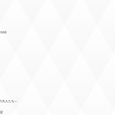
1668
の大人たち～
予定