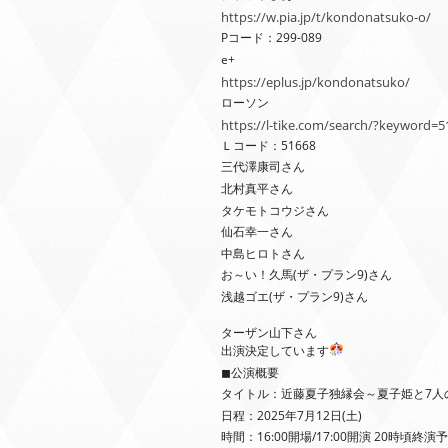
https://w.pia.jp/t/kondonatsuko-o/
Pコード：299-089
e+
https://eplus.jp/kondonatsuko/
ローソン
https://l-tike.com/search/?keyword=5
Ｌコード：51668
三代澤康司さん
北村真平さん
タケモトコウジさん
仙石幸一さん
中島ヒロトさん
お～い！久馬(ザ・プラン9)さん
浅越ゴエ(ザ・プラン9)さん
ターザン山下さん
出演決定しています
◼︎公演概要
タイトル：近藤夏子独縁会～夏子姫と7人
日程：2025年7月12日(土)
時間：16:00開場/17:00開演 20時頃終演